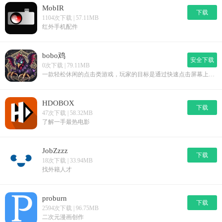
MobIR
下载
1104次下载 | 57.11MB
红外手机配件
bobo鸡
安全下载
0次下载 | 79.11MB
一款轻松休闲的点击类游戏，玩家的目标是通过快速点击屏幕上出现的怪物来获得金币。游戏操作简单，容易上手，适合各个年龄段的玩家。在游戏中，玩家需要不断提高自己的反应速度和点击准确性。随着游戏的进行，怪物出现的速度和频率会逐渐增加，挑战玩家的反应能力和手速。此外，游戏中还设有多种道具和技能，玩家可以使用它们来增强攻击力、减缓怪物速度或增加金币获取量等，使游戏玩法更加多样化和有趣。.
HDOBOX
下载
47次下载 | 58.32MB
了解一手最热电影
JobZzzz
下载
18次下载 | 33.94MB
找外籍人才
proburn
下载
2594次下载 | 96.75MB
二次元漫画创作