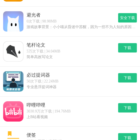
避光者
安全下载
0次下载 | 98.98MB
游戏故事背景：小小喵从昏迷中苏醒，因为一些不为人知的原因，它很怕强光，医生将小小喵催眠后，小小喵的灵魂以幽灵状态在脑海中寻回记忆碎片，在关卡地图中寻找出口，逐步接触光明，寻找真相游戏玩法：用遥感和发射按钮控制幽灵移动，躲开火焰、光束等机关陷阱，巧妙利用镜子等机关，拿到记忆碎片并走往通往下一关的记忆之门
笔杆论文
下载
5万次下载 | 34.04MB
简单高效写论文
必过提词器
下载
50次下载 | 22.24MB
专业悬浮提词神器
哔哩哔哩
下载
3030.9万次下载 | 194.76MB
上B站看视频
便签
下载