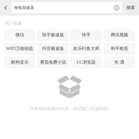
搜索
热门搜索
微信
快手极速版
快手
腾讯视频
WIFI万能钥匙
抖音极速版
欢乐钓鱼大师
和平精英
酷狗音乐
番茄免费小说
UC浏览器
光·遇
没有找到你要的内容，试试热门关键词吧↑