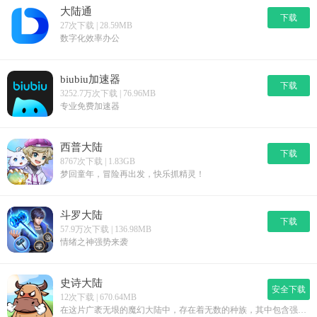
大陆通
下载
27次下载 | 28.59MB
数字化效率办公
biubiu加速器
下载
3252.7万次下载 | 76.96MB
专业免费加速器
西普大陆
下载
8767次下载 | 1.83GB
梦回童年，冒险再出发，快乐抓精灵！
斗罗大陆
下载
57.9万次下载 | 136.98MB
情绪之神强势来袭
史诗大陆
安全下载
12次下载 | 670.64MB
在这片广袤无垠的魔幻大陆中，存在着无数的种族，其中包含强大的泰坦族、龙族、甚至神族，但也有着许多卑微弱小的种族，主角就是那无数弱小种族中的一员。但主角不甘就此芸芸众生，决定踏上旅途。在一次次冒险中，主角不断结识强大的英灵伙伴，并在一次次的冒险中提升实力，以一己之力，粉碎了弱小的标签，达到了种族中从未有人所达到了境界，最终成为大陆传说中的勇者……