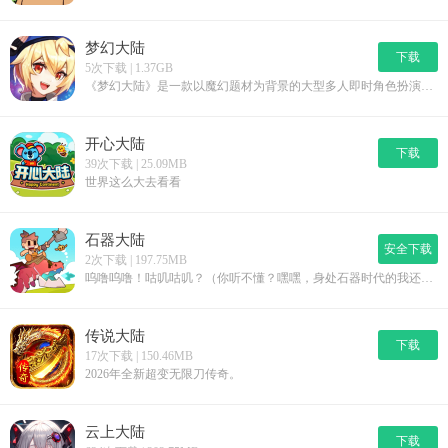
梦幻大陆
下载
5次下载 | 1.37GB
《梦幻大陆》是一款以魔幻题材为背景的大型多人即时角色扮演游戏。《梦幻大陆》完美呈现恢弘的魔幻世界，百人同屏，实时战斗。《梦幻大陆》传承了MMORPG游戏中装备强化、翅膀合成、宠物助战、拉风坐骑、组队副本和世界BOSS等经典玩法，更有公会攻城战等大型PVP玩法。无论是热爱冒险的勇者，还是喜欢挑战极限的玩家，这里都能满足你的期待！谱写属于你的魔幻史诗！
开心大陆
下载
39次下载 | 25.09MB
世界这么大去看看
石器大陆
安全下载
2次下载 | 197.75MB
呜噜呜噜！咕叽咕叽？（你听不懂？嘿嘿，身处石器时代的我还没有研究出语言呢，只能努力用这个时代的方式向你打招呼啦！）重回石器大陆，你会经历怎样的一场大冒险？是一脚踏进这石器时代的泥泞，从最基本的石器打磨、狩猎技巧开始，一点一滴积累；还是一步到位，利用手中的石器和木棍，设下陷阱猎取野兽，为部落带来宝贵的食物来源？这些都可以！但这一切的前提是——在这片蛮荒中求生，并且不断壮大自己！在这片石器大陆中，你将能体验到：『喂养神奇鳄鱼，收获珍稀道具』据说，在这片广袤而原始的土地上，生活着一种非同寻常的鳄鱼。它们不同于普通的鳄鱼，拥有着神秘而强大的力量。只要有人敢于接近并投喂食物，它们就会以珍稀的装备作为回报哦！『挑战史前强敌，称霸石器大陆』在这个充满挑战和机遇的世界里，勇者们可不仅仅满足于狩猎和采集。未知的密林或荒野等你深入，寻找并驯服那些传说中的史前巨兽吧！这些强大的生物往往盘踞在重要的资源点上，击败它们，这是你称霸这片石器大陆的最佳证明！『捕获百种萌宠，战斗骑乘两不误』在这蛮荒之地，单打独斗可不是长久之计。要想在这片广袤的土地上生存并壮大，抓个宠物来当帮手，是必不可少的！想象一下，当你带着一群忠诚的宠物出门狩猎时，那些野兽还敢轻易靠近吗？而且它们还可以当拉风的坐骑！骑着恐龙满街跑，想想就带劲！『建造部落营地，让宠物来打工』宠物不仅仅能够在战斗中为你助力，在平日里，它们甚至可以......帮你打工！在你建造部落营地时，你可以派遣你的宠物进行工作，挖盐、劈柴、采集，这些它们统统都能帮你完成！『锻造古代神兵，流派自由搭配』或许你还在为如何打磨出更锋利的石器而苦恼，而隔壁的部落却已经骑着驯服的野兽，带着新研发的石器武器，准备来掠夺你的劳动成果了！抓紧发展出冶炼锻造技术，打造出强大的古兵器去对抗他们吧！丰富多样的古兵器能够自由使用，创造出独属于你的流派打法！
传说大陆
下载
17次下载 | 150.46MB
2026年全新超变无限刀传奇。
云上大陆
下载