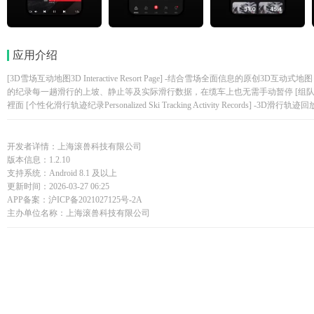
应用介绍
[3D雪场互动地图3D Interactive Resort Page] -结合雪场全面信息的原
的纪录每一趟滑行的上坡、静止等及实际滑行数据，在缆车上也无需手动暂停 [组队功能Gr
裡面 [个性化滑行轨迹纪录Personalized Ski Tracking Activity Recor
开发者详情：上海滚兽科技有限公司
版本信息：1.2.10
支持系统：Android 8.1 及以上
更新时间：2026-03-27 06:25
APP备案：沪ICP备2021027125号-2A
主办单位名称：上海滚兽科技有限公司