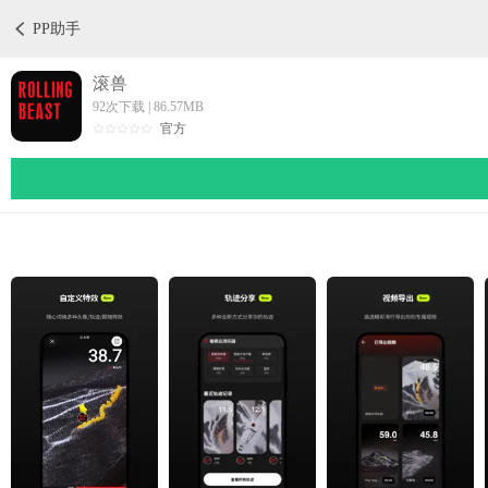
PP助手
滚兽
92次下载 | 86.57MB
官方