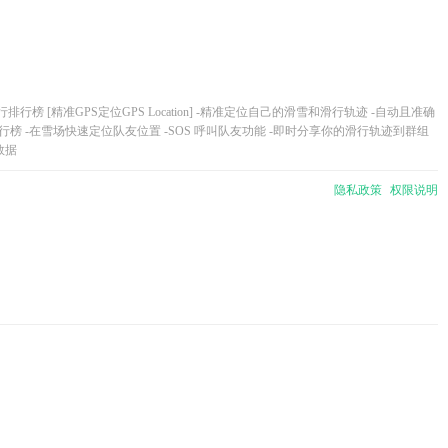
排行榜 [精准GPS定位GPS Location] -精准定位自己的滑雪和滑行轨迹 -自动且准确
排行榜 -在雪场快速定位队友位置 -SOS 呼叫队友功能 -即时分享你的滑行轨迹到群组
及数据
隐私政策
权限说明