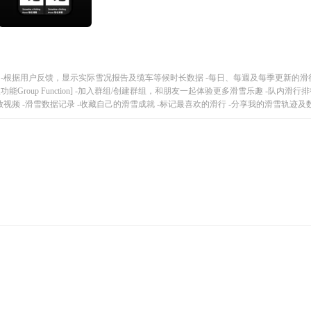
创3D互动式地图 -根据用户反馈，显示实际雪况报告及缆车等候时长数据 -每日、每週及每季更新的滑行
oup Function] -加入群组/创建群组，和朋友一起体验更多滑雪乐趣 -队内滑行
ds] -3D滑行轨迹回放视频 -滑雪数据记录 -收藏自己的滑雪成就 -标记最喜欢的滑行 -分享我的滑雪轨迹