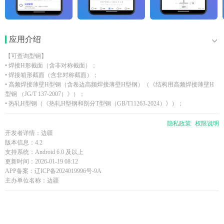
应用介绍
【可查询型钢】
• 焊接H形截面（含非对称截面）；
• 焊接箱形截面（含非对称截面）；
• 高频焊接薄壁H型钢（含卷边高频焊接薄壁H型钢）（《结构用高频焊接薄壁H
型钢 （JG/T 137-2007）》）；
• 热轧H型钢（《热轧H型钢和剖分T型钢（GB/T11263-2024）》）；
• 热轧工字钢、热轧槽钢、热轧角钢（《热轧型钢（GB/T706-2008）》）；
• 焊接圆钢管（《建筑结构用冷成型焊接圆钢管（JG/T 381-2012）》）；
隐私政策
权限说明
• 无缝钢管（《无缝钢管尺寸、外形、重量及允许偏差（ GB/T 17395-
开发者详情：边疆
2008）》）；
版本信息：4.2
• JL-CN冷弯内卷边槽钢（C型钢）、JL-ZJ冷弯斜卷边Z型钢（《建筑结构用冷弯
支持系统：Android 6.0 及以上
薄壁型钢（JG/T 380-2012）》）；
更新时间：2026-01-19 08:12
• 冷弯空心型钢（方管、矩管、圆管）（《结构用冷弯空心型钢尺寸、外形、重量
APP备案：辽ICP备2024019996号-9A
及允许偏差（GB/T 6728-2002）》）。
主办单位名称：边疆
• 两个热轧角钢的组合截面（含等边组合，不等边短边相连组合、长边相连组合）
（根据《热轧型钢（GB/T706-2008）》计算）
• 两个热轧槽钢的组合截面（含槽钢脸对脸、背靠背组合）（根据《热轧型钢